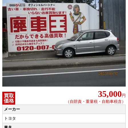
35,000
買取
円
価格
（自賠責・重量税・自動車税含）
メーカー
トヨタ
車名