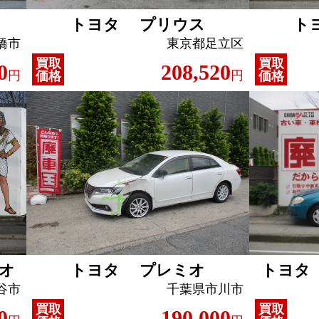
トヨタ プリウス
ト
橋市
東京都足立区
買取
買取
0
208,520
円
円
価格
価格
オ
トヨタ プレミオ
トヨタ
谷市
千葉県市川市
買取
買取
0
190,000