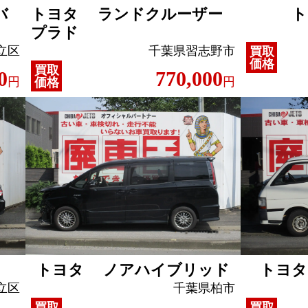
バ
トヨタ ランドクルーザー
ト
プラド
立区
千葉県習志野市
買取
価格
買取
0
770,000
円
円
価格
トヨタ ノアハイブリッド
トヨ
立区
千葉県柏市
買取
買取