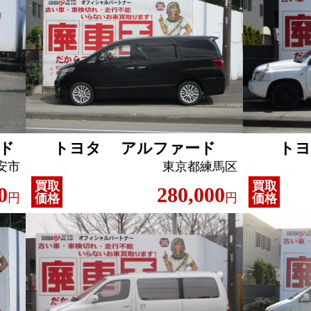
ド
トヨタ アルファード
ト
安市
東京都練馬区
買取
買取
0
280,000
円
円
価格
価格