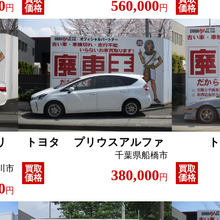
0
560,000
円
円
価格
価格
リ
トヨタ プリウスアルファ
千葉県船橋市
川市
買取
買取
380,000
円
価格
価格
0
円