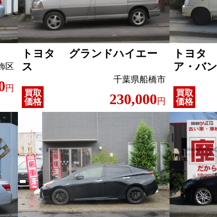
トヨタ グランドハイエー
トヨタ
ス
ア・バ
飾区
千葉県船橋市
0
円
買取
買取
230,000
円
価格
価格