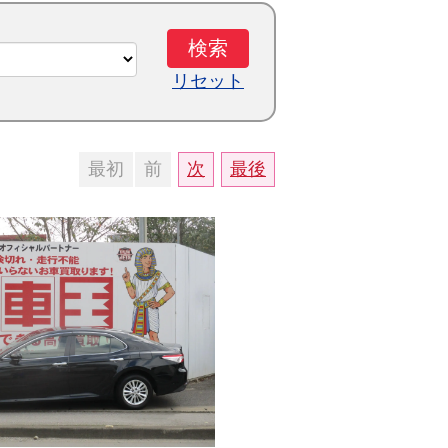
リセット
最初
前
次
最後