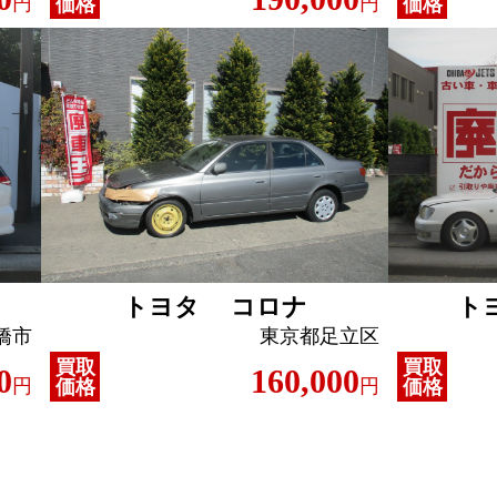
円
円
価格
価格
トヨタ コロナ
ト
橋市
東京都足立区
買取
買取
0
160,000
円
円
価格
価格