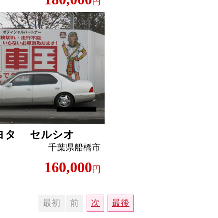
円
ヨタ セルシオ
千葉県船橋市
160,000
円
最初
前
次
最後