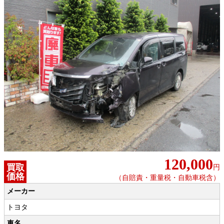
120,000
買取
円
価格
（自賠責・重量税・自動車税含）
メーカー
トヨタ
車名