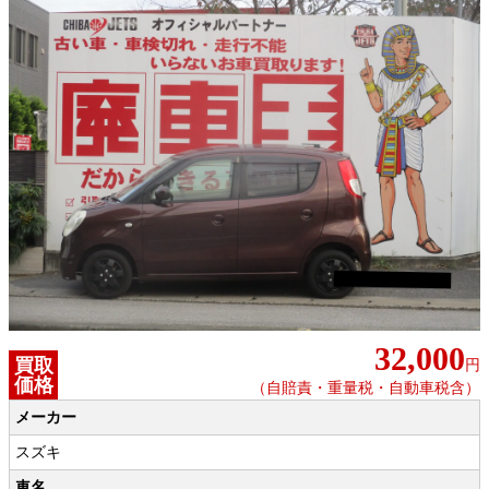
32,000
買取
円
価格
（自賠責・重量税・自動車税含）
メーカー
スズキ
車名