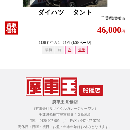
ダイハツ タント
千葉県船橋市
買取
46,000
価格
円
1180 件中の 1 - 24 件 (1/50 ページ)
最初
前
次
最後
廃車王 船橋店
（有限会社リサイクルガレージケーワン）
千葉県船橋市豊富町６４０番地５
TEL：0120-007-005 ／ FAX：047-457-5759
定休日：日曜・祝日・お盆・年末年始はお休みとなります。