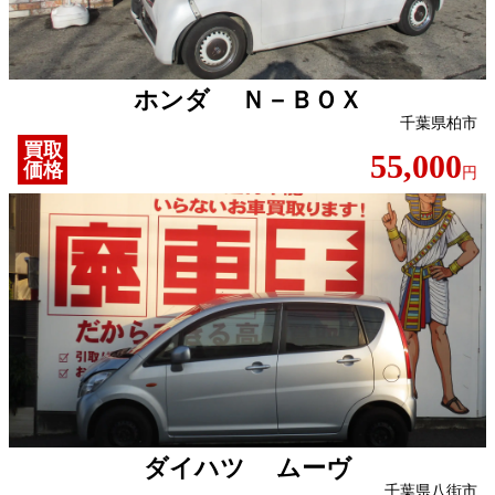
ホンダ Ｎ－ＢＯＸ
千葉県柏市
買取
55,000
価格
円
ダイハツ ムーヴ
千葉県八街市