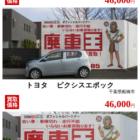
価格
円
トヨタ ピクシスエポック
千葉県船橋市
買取
46,000
価格
円