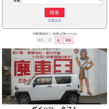
車種:
リセット
1180 件中の 1 - 24 件 (1/50 ページ)
最初
前
次
最後
ダイハツ タフト