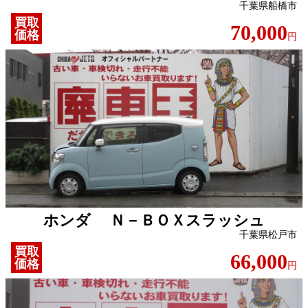
千葉県船橋市
買取
70,000
価格
円
ホンダ Ｎ－ＢＯＸスラッシュ
千葉県松戸市
買取
66,000
価格
円