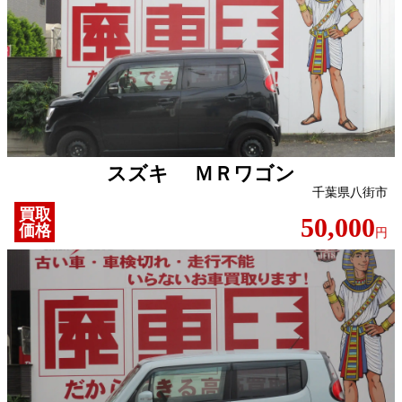
スズキ ＭＲワゴン
千葉県八街市
買取
50,000
価格
円