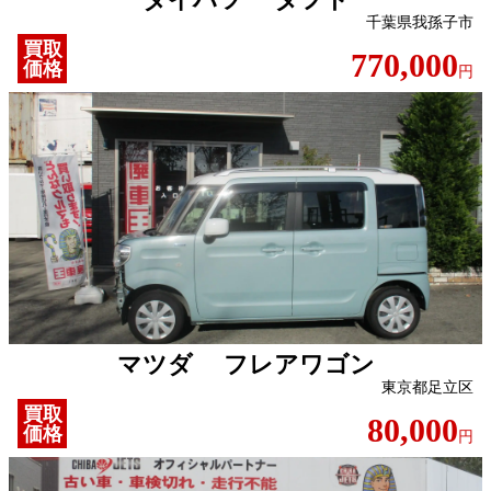
千葉県我孫子市
買取
770,000
価格
円
マツダ フレアワゴン
東京都足立区
買取
80,000
価格
円