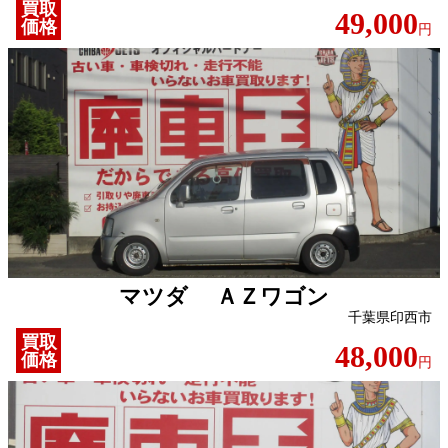
買取
49,000
価格
円
マツダ ＡＺワゴン
千葉県印西市
買取
48,000
価格
円