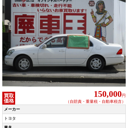
150,000
買取
円
価格
（自賠責・重量税・自動車税含）
メーカー
トヨタ
車名