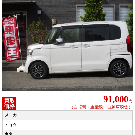
91,000
買取
円
価格
（自賠責・重量税・自動車税含）
メーカー
トヨタ
車名