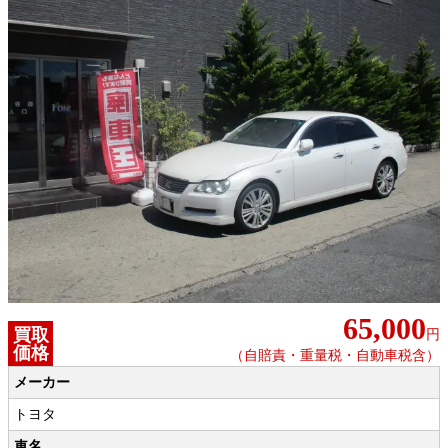
65,000
買取
円
価格
（自賠責・重量税・自動車税含）
メーカー
トヨタ
車名