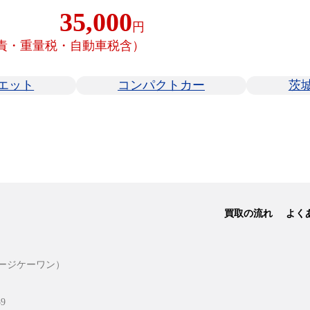
35,000
円
責・重量税・自動車税含）
エット
コンパクトカー
茨
買取の流れ
よく
ージケーワン）
9