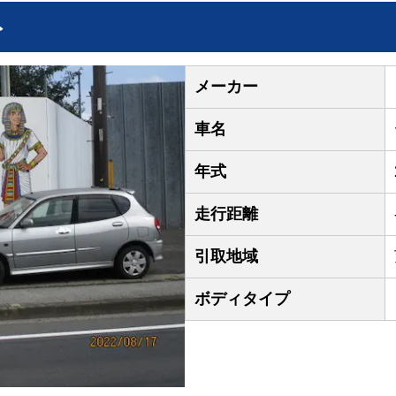
ト
メーカー
車名
年式
走行距離
引取地域
ボディタイプ