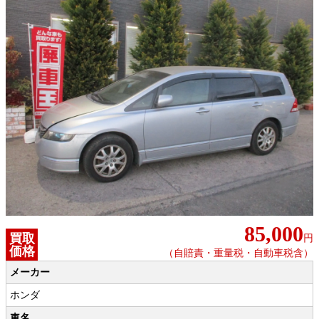
85,000
買取
円
価格
（自賠責・重量税・自動車税含）
メーカー
ホンダ
車名