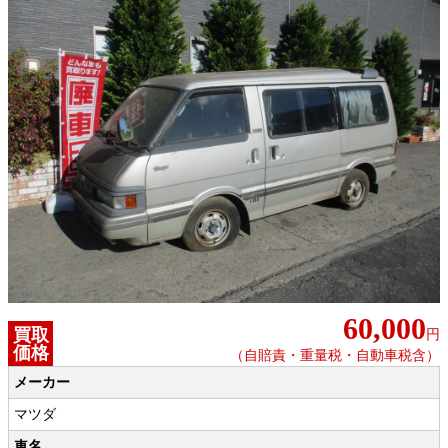
60,000
買取
円
価格
（自賠責・重量税・自動車税含）
メーカー
マツダ
車名