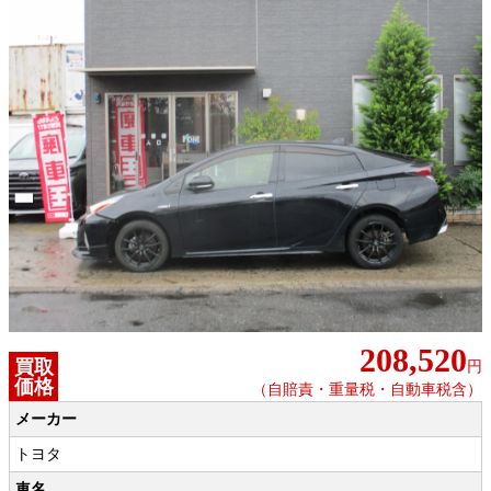
208,520
買取
円
価格
（自賠責・重量税・自動車税含）
メーカー
トヨタ
車名