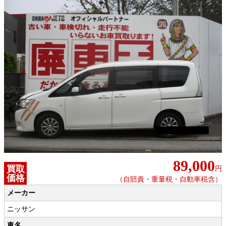
89,000
買取
円
価格
（自賠責・重量税・自動車税含）
メーカー
ニッサン
車名