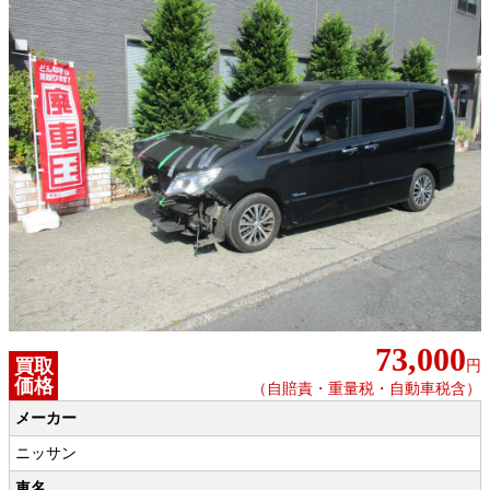
73,000
買取
円
価格
（自賠責・重量税・自動車税含）
メーカー
ニッサン
車名