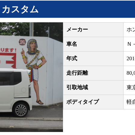
Ｘカスタム
メーカー
ホ
車名
Ｎ
年式
20
走行距離
80,
引取地域
東
ボディタイプ
軽