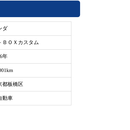
ンダ
－ＢＯＸカスタム
16年
001km
京都板橋区
自動車