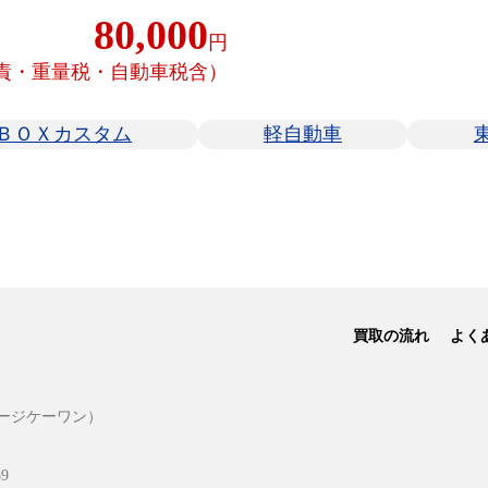
80,000
円
責・重量税・自動車税含）
ＢＯＸカスタム
軽自動車
買取の流れ
よく
ージケーワン）
9