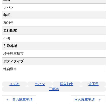
ラパン
年式
2004年
走行距離
不明
引取地域
埼玉県三郷市
ボディタイプ
軽自動車
スズキ
ラパン
軽自動車
埼玉県
三郷市
＜ 前の廃車実績
次の廃車実績 ＞