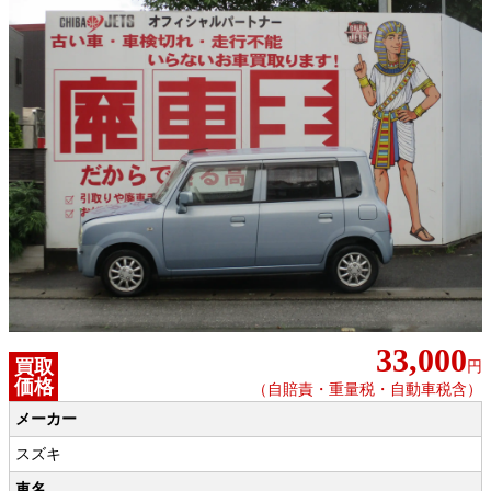
33,000
買取
円
価格
（自賠責・重量税・自動車税含）
メーカー
スズキ
車名