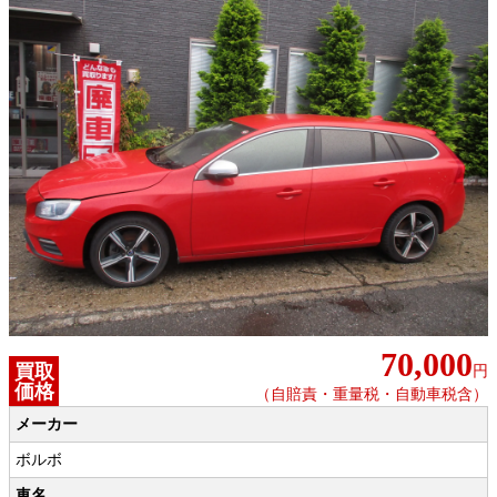
70,000
買取
円
価格
（自賠責・重量税・自動車税含）
メーカー
ボルボ
車名