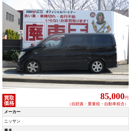
85,000
買取
円
価格
（自賠責・重量税・自動車税含）
メーカー
ニッサン
車名