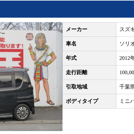
メーカー
スズ
車名
ソリ
年式
2012
走行距離
100,0
引取地域
千葉
ボディタイプ
ミニ