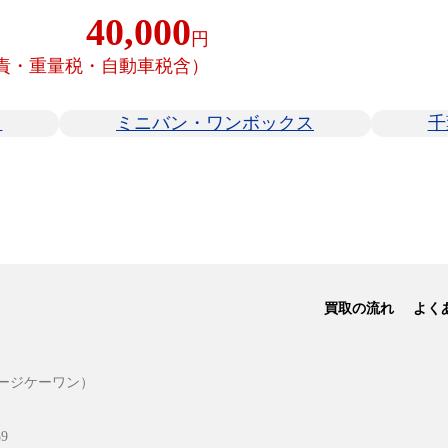
40,000
円
責・重量税・自動車税含）
オ
ミニバン・ワンボックス
千
買取の流れ
よく
ージケーワン）
9