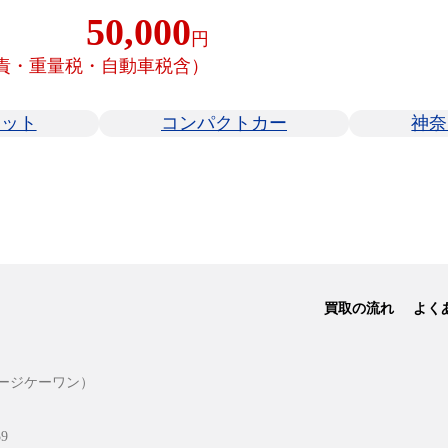
50,000
円
責・重量税・自動車税含）
ィット
コンパクトカー
神奈
買取の流れ
よく
ージケーワン）
9