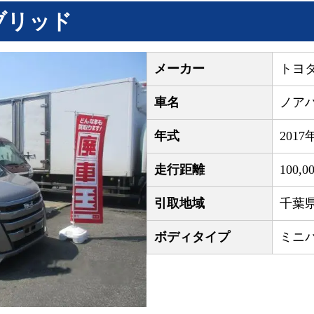
ブリッド
メーカー
トヨ
車名
ノア
年式
2017
走行距離
100,0
引取地域
千葉
ボディタイプ
ミニ