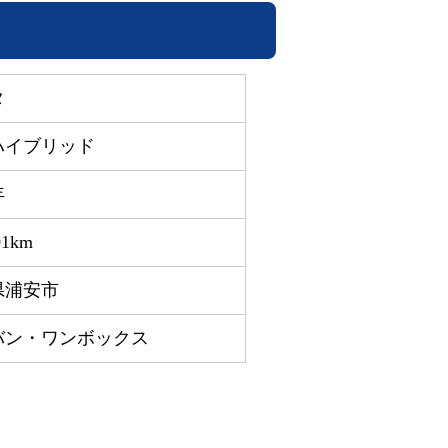
タ
ハイブリッド
年
01km
県浦安市
バン・ワンボックス