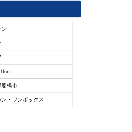
サン
ナ
年
01km
県船橋市
バン・ワンボックス