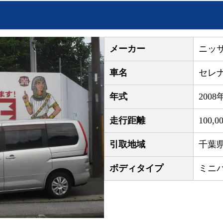
メーカー
ニッ
車名
セレ
年式
2008
走行距離
100,0
引取地域
千葉
ボディタイプ
ミニ