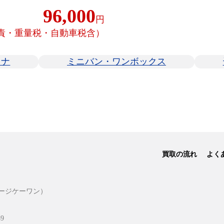
96,000
円
責・重量税・自動車税含）
レナ
ミニバン・ワンボックス
買取の流れ
よく
ージケーワン）
9