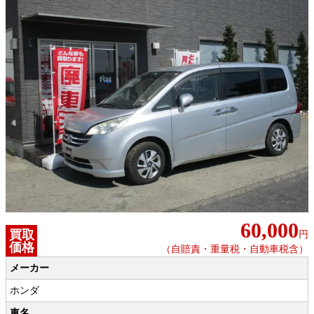
60,000
買取
円
価格
（自賠責・重量税・自動車税含）
メーカー
ホンダ
車名