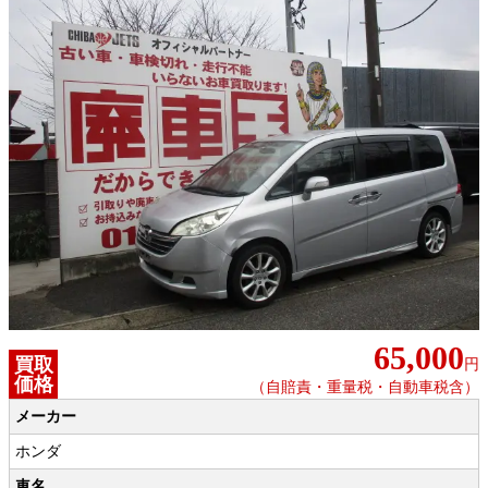
65,000
買取
円
価格
（自賠責・重量税・自動車税含）
メーカー
ホンダ
車名