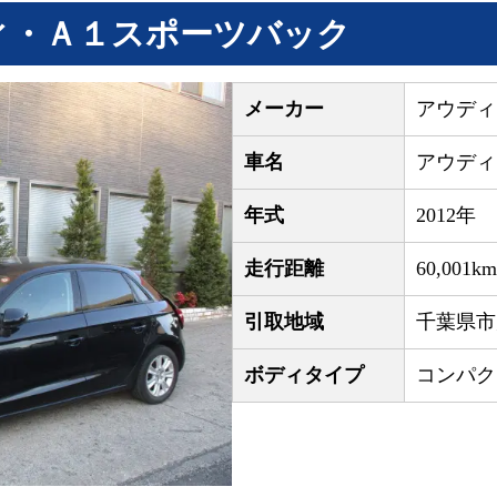
ィ・Ａ１スポーツバック
メーカー
アウディ
車名
アウディ
年式
2012年
走行距離
60,001km
引取地域
千葉県市
ボディタイプ
コンパク