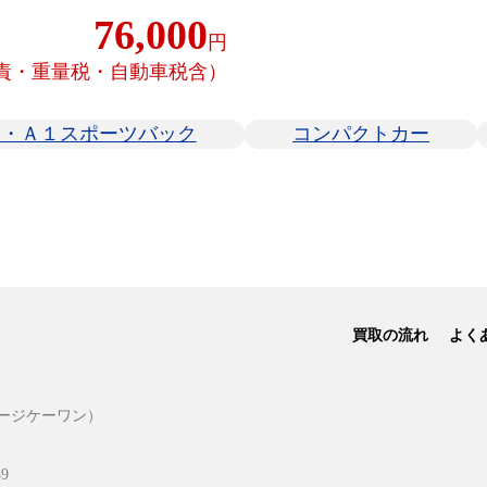
76,000
円
責・重量税・自動車税含）
ィ・Ａ１スポーツバック
コンパクトカー
買取の流れ
よく
ージケーワン）
9