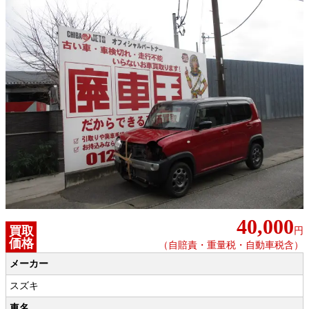
40,000
買取
円
価格
（自賠責・重量税・自動車税含）
メーカー
スズキ
車名