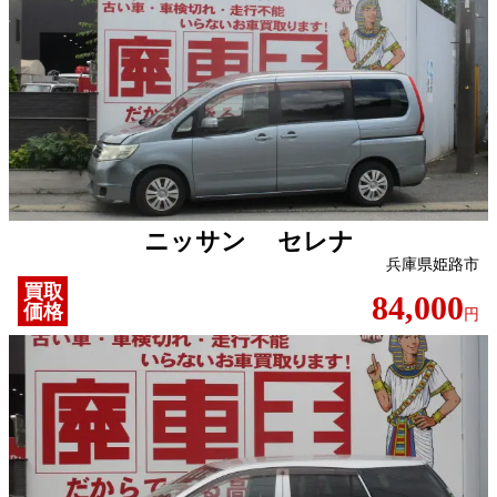
ニッサン セレナ
兵庫県姫路市
買取
84,000
価格
円