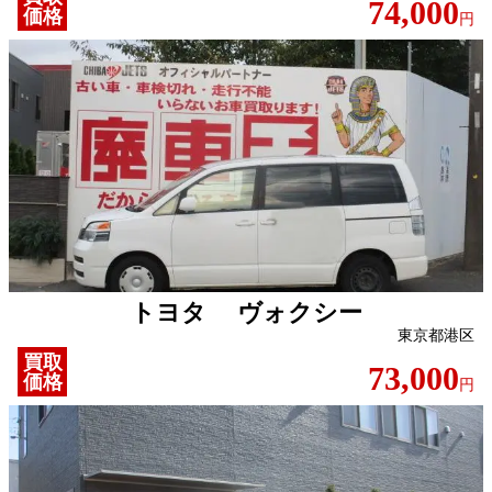
74,000
価格
円
トヨタ ヴォクシー
東京都港区
買取
73,000
価格
円