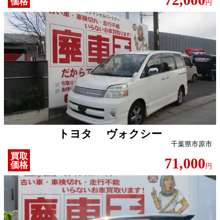
価格
円
トヨタ ヴォクシー
千葉県市原市
買取
71,000
価格
円