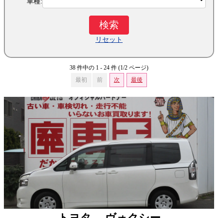
車種:
リセット
38 件中の 1 - 24 件 (1/2 ページ)
最初
前
次
最後
トヨタ ヴォクシー