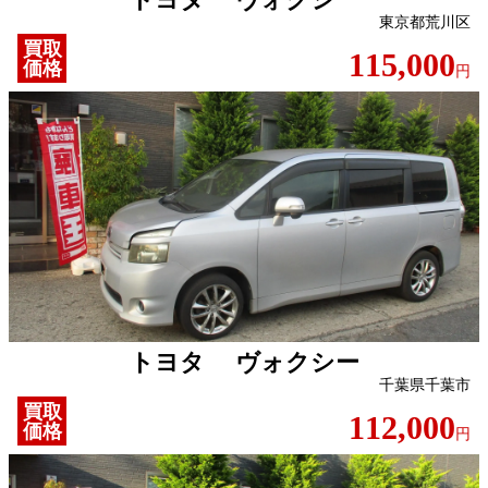
東京都荒川区
買取
115,000
価格
円
トヨタ ヴォクシー
千葉県千葉市
買取
112,000
価格
円