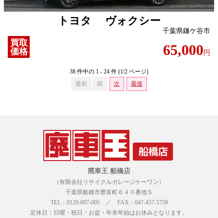
トヨタ ヴォクシー
千葉県鎌ケ谷市
買取
65,000
価格
円
38 件中の 1 - 24 件 (1/2 ページ)
最初
前
次
最後
廃車王 船橋店
（有限会社リサイクルガレージケーワン）
千葉県船橋市豊富町６４０番地５
TEL：0120-007-005 ／ FAX：047-457-5759
定休日：日曜・祝日・お盆・年末年始はお休みとなります。