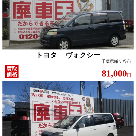
トヨタ ヴォクシー
千葉県鎌ケ谷市
買取
81,000
価格
円