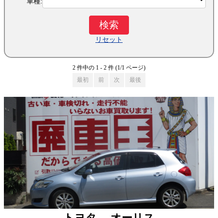
車種:
リセット
2 件中の 1 - 2 件 (1/1 ページ)
最初
前
次
最後
トヨタ オーリス