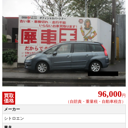
96,000
買取
円
価格
（自賠責・重量税・自動車税含）
メーカー
シトロエン
車名