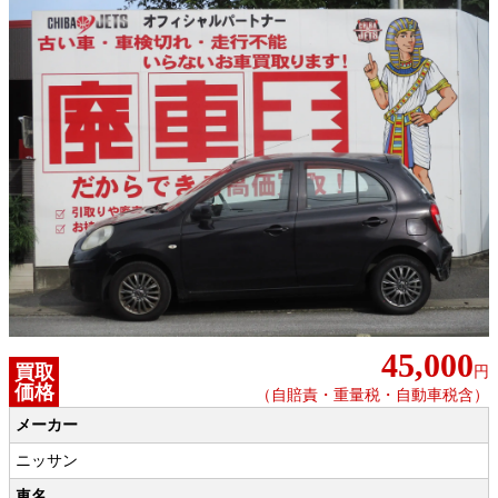
45,000
買取
円
価格
（自賠責・重量税・自動車税含）
メーカー
ニッサン
車名