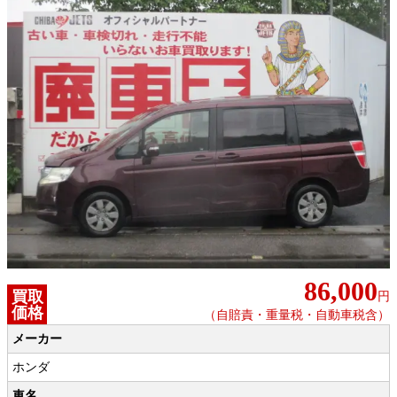
86,000
買取
円
価格
（自賠責・重量税・自動車税含）
メーカー
ホンダ
車名