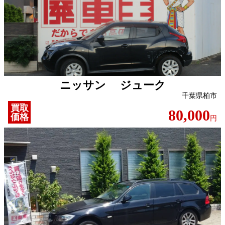
ニッサン ジューク
千葉県柏市
買取
80,000
価格
円