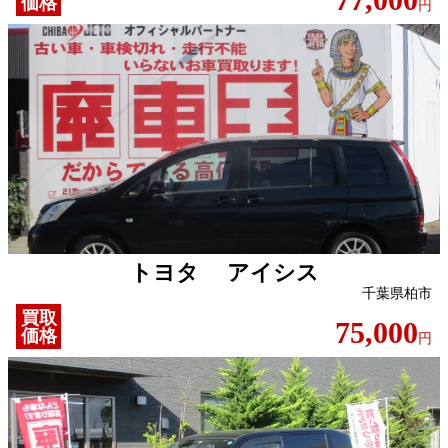
価格
円
トヨタ アイシス
千葉県柏市
買取
75,000
価格
円