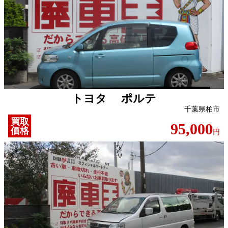
トヨタ ポルテ
千葉県柏市
買取
95,000
価格
円