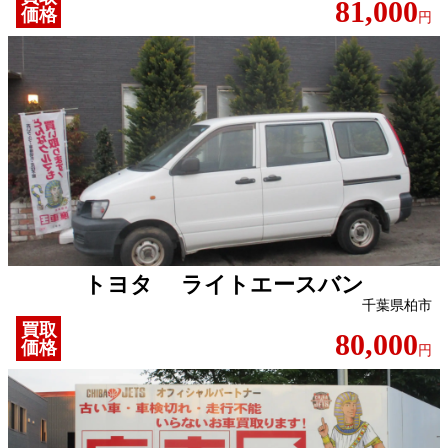
81,000
価格
円
トヨタ ライトエースバン
千葉県柏市
買取
80,000
価格
円