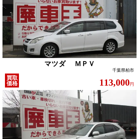
マツダ ＭＰＶ
千葉県柏市
買取
113,000
価格
円