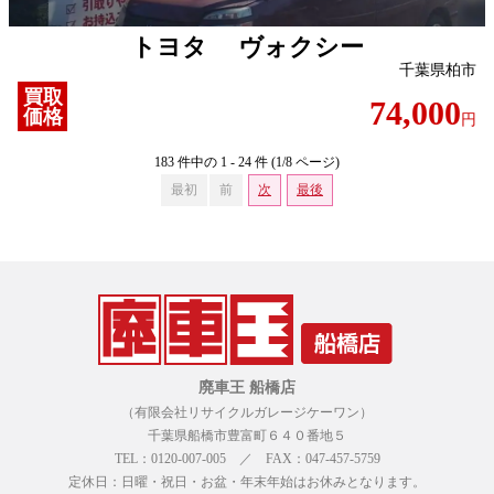
トヨタ ヴォクシー
千葉県柏市
買取
74,000
価格
円
183 件中の 1 - 24 件 (1/8 ページ)
最初
前
次
最後
廃車王 船橋店
（有限会社リサイクルガレージケーワン）
千葉県船橋市豊富町６４０番地５
TEL：0120-007-005 ／ FAX：047-457-5759
定休日：日曜・祝日・お盆・年末年始はお休みとなります。