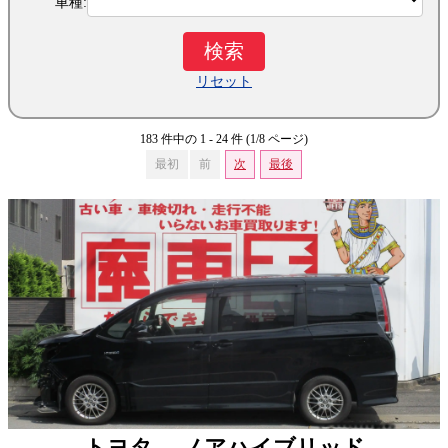
車種:
リセット
183 件中の 1 - 24 件 (1/8 ページ)
最初
前
次
最後
トヨタ ノアハイブリッド