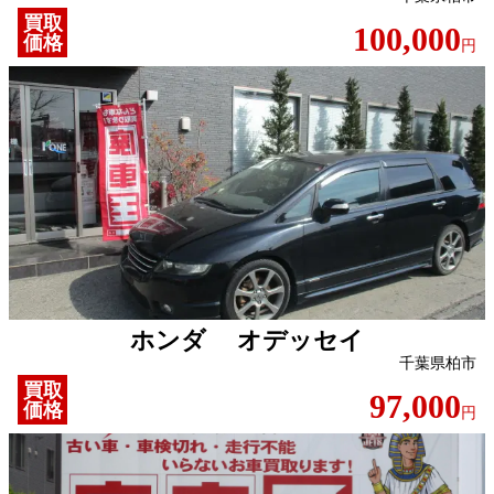
買取
100,000
価格
円
ホンダ オデッセイ
千葉県柏市
買取
97,000
価格
円