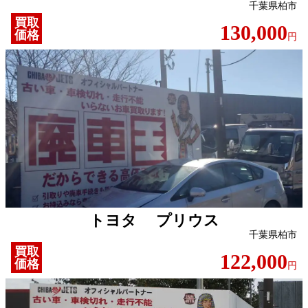
千葉県柏市
買取
130,000
価格
円
トヨタ プリウス
千葉県柏市
買取
122,000
価格
円