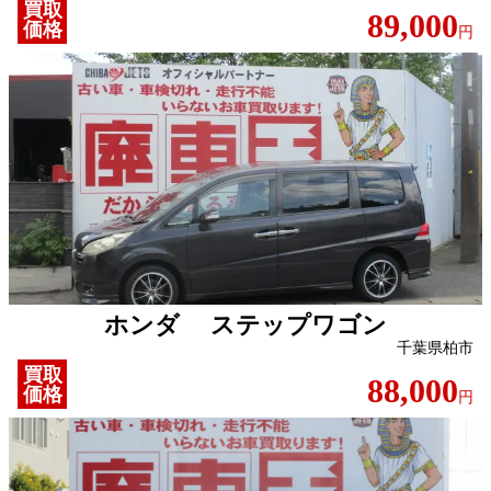
買取
89,000
価格
円
ホンダ ステップワゴン
千葉県柏市
買取
88,000
価格
円