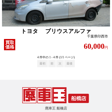
トヨタ プリウスアルファ
千葉県印西市
買取
60,000
価格
円
4 件中の 1 - 4 件 (1/1 ページ)
最初
前
次
最後
廃車王 船橋店