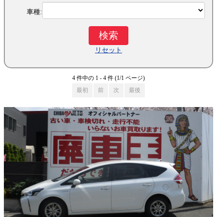
車種:
リセット
4 件中の 1 - 4 件 (1/1 ページ)
最初
前
次
最後