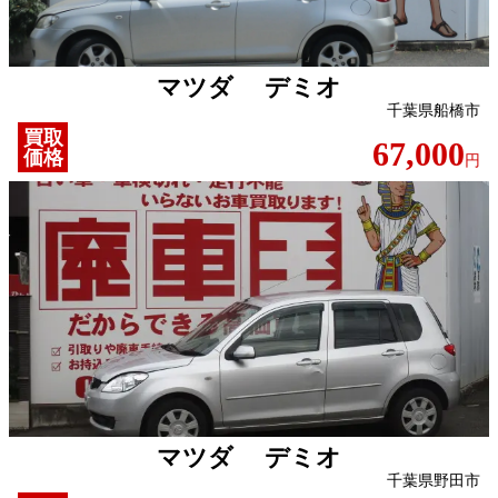
マツダ デミオ
千葉県船橋市
買取
67,000
価格
円
マツダ デミオ
千葉県野田市