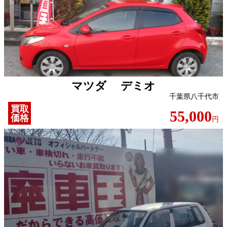
マツダ デミオ
千葉県八千代市
買取
55,000
価格
円