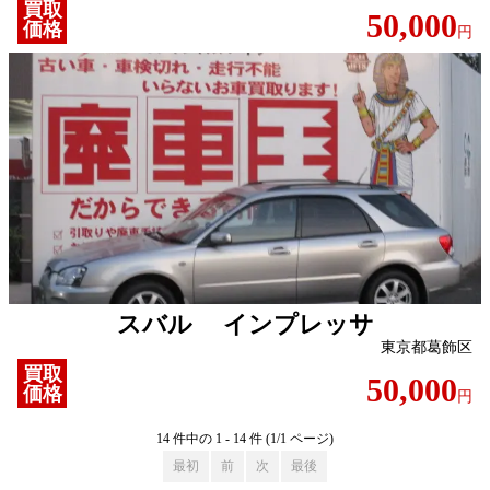
買取
50,000
価格
円
スバル インプレッサ
東京都葛飾区
買取
50,000
価格
円
14 件中の 1 - 14 件 (1/1 ページ)
最初
前
次
最後