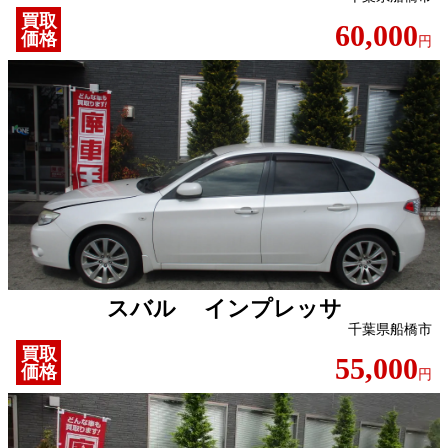
買取
60,000
価格
円
スバル インプレッサ
千葉県船橋市
買取
55,000
価格
円