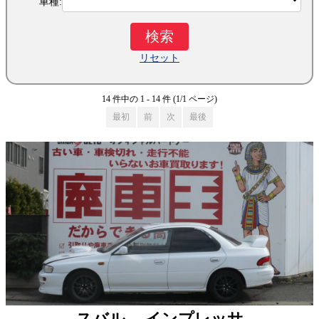
車種:
リセット
14 件中の 1 - 14 件 (1/1 ページ)
最初
前
次
最後
スバル インプレッサ