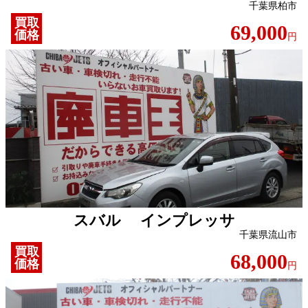
千葉県柏市
買取
69,000
価格
円
スバル インプレッサ
千葉県流山市
買取
68,000
価格
円