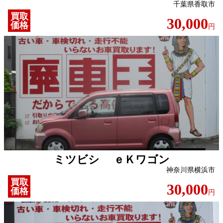
千葉県香取市
買取
30,000
価格
円
ミツビシ ｅＫワゴン
神奈川県横浜市
買取
30,000
価格
円