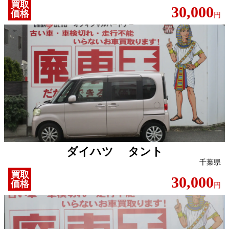
買取
30,000
価格
円
ダイハツ タント
千葉県
買取
30,000
価格
円