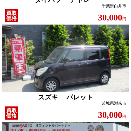
千葉県白井市
買取
30,000
価格
円
スズキ パレット
茨城県潮来市
買取
30,000
価格
円