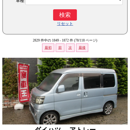
車種:
リセット
2829 件中の 1849 - 1872 件 (78/118 ページ)
最初
前
次
最後
ダイハツ アトレー