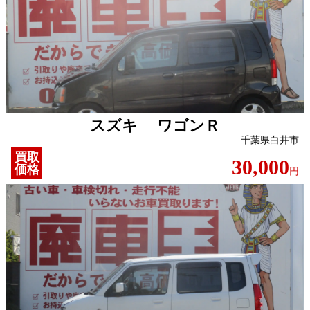
スズキ ワゴンＲ
千葉県白井市
買取
30,000
価格
円