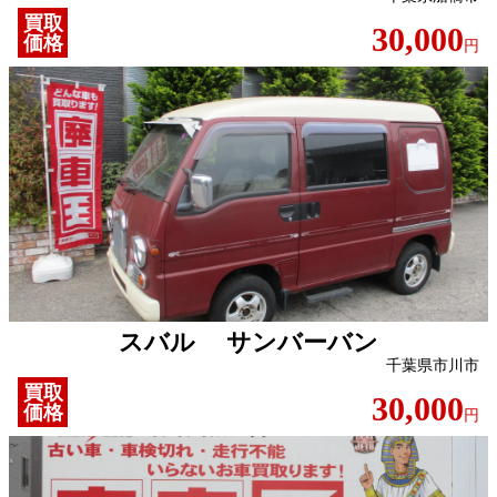
買取
30,000
価格
円
スバル サンバーバン
千葉県市川市
買取
30,000
価格
円